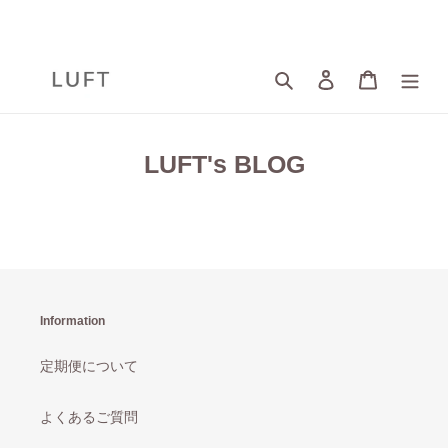
コ
ン
テ
ン
検索
ログイン
カート
ツ
に
ス
キ
LUFT's BLOG
ッ
プ
す
る
Information
定期便について
よくあるご質問