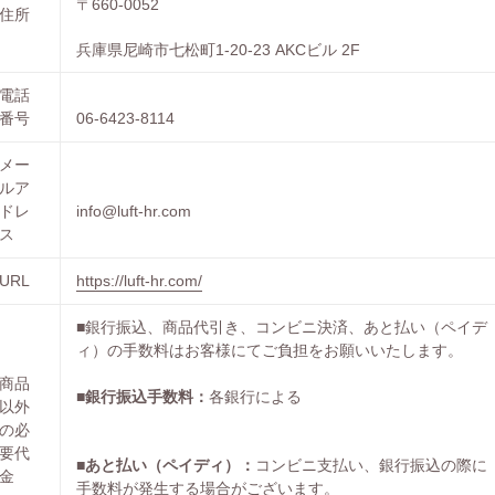
〒660-0052
住所
兵庫県尼崎市七松町1-20-23 AKCビル 2F
電話
番号
06-6423-8114
メー
ルア
ドレ
info@luft-hr.com
ス
URL
https://luft-hr.com/
■銀行振込、商品代引き、コンビニ決済、あと払い（ペイデ
ィ）
の手数料はお客様にてご負担をお願いいたします。
商品
■
銀行振込手数料：
各銀行による
以外
の必
要代
■
あと払い（ペイディ）：
コンビニ支払い、銀行振込の際に
金
手数料が発生する場合がございます。