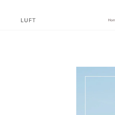
コ
ン
テ
ン
Ho
ツ
に
ス
キ
ッ
プ
す
る