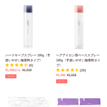
格
格
格
格
リ
ト
ハ
ヘ
ー
ラ
ー
ア
ブ
ス
ド
ア
ー
マ
キ
イ
ケ
リ
ー
ロ
の
ン
プ
ン
香
フ
ス
用
り〉
ロ
プ
ベ
ー
レ
ー
ラ
ー
ス
ル
ハードキープスプレー 180g〈🎐
ヘアアイロン用ベーススプレー
180g〈🎐
ス
香
使いやすい無香料タイプ〉
180g〈🎐使いやすい無香料タイ
使
プ
り〉
(6)
プ〉
い
レ
販
¥1,442から
通
¥1,518
(26)
や
ー
売
常
販
¥1,442
通
¥1,518
す
180g〈🎐
セール
価
価
売
常
い
使
セール
格
格
価
価
無
い
格
格
香
や
ケ
ケ
料
す
ア
ア
タ
い
＆
＆
イ
無