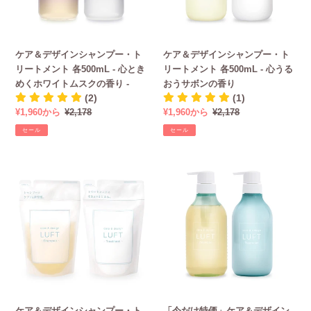
シ
シ
ャ
ャ
ン
ン
ケア＆デザインシャンプー・ト
ケア＆デザインシャンプー・ト
プ
プ
リートメント 各500mL - 心とき
リートメント 各500mL - 心うる
ー・
ー・
めくホワイトムスクの香り -
おうサボンの香り
ト
ト
(2)
(1)
リ
リ
販
¥1,960から
通
¥2,178
販
¥1,960から
通
¥2,178
ー
ー
売
常
売
常
ト
ト
セール
セール
価
価
価
価
メ
メ
格
格
格
格
ン
ン
ケ
「今
ト
ト
ア
だ
各
各
＆
け
500mL
500mL
デ
特
-
-
ザ
価」
心
心
イ
ケ
と
う
ン
ア
き
る
シ
＆
め
お
ャ
デ
く
う
ン
ザ
ホ
サ
ケア＆デザインシャンプー・ト
「今だけ特価」ケア＆デザイン