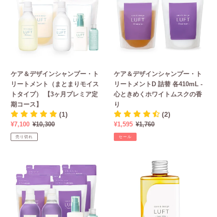
デ
デ
プ〉
香
ザ
ザ
料
イ
イ
タ
ン
ン
イ
シ
シ
プ〉
ャ
ャ
ン
ン
ケア＆デザインシャンプー・ト
ケア＆デザインシャンプー・ト
プ
プ
リートメント（まとまりモイス
リートメントD 詰替 各410mL -
ー・
ー・
トタイプ） 【3ヶ月プレミア定
心ときめくホワイトムスクの香
ト
ト
期コース】
り
リ
リ
(1)
(2)
ー
ー
販
¥7,100
通
¥10,300
販
¥1,595
通
¥1,760
ト
ト
売
常
売
常
メ
メ
売り切れ
セール
価
価
価
価
ン
ン
格
格
格
格
ト
ト
ケ
新！
（ま
D
ア
ヘ
と
詰
＆
ア
ま
替
デ
オ
り
各
ザ
イ
モ
410mL
イ
ル