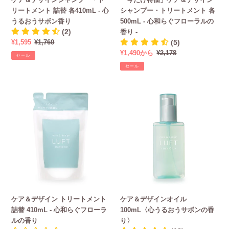
プ
イ
ワ
ボ
リートメント 詰替 各410mL - 心
シャンプー・トリートメント 各
ー・
ン
イ
ン
うるおうサボン香り
500mL - 心和らぐフローラルの
ト
シ
ト
の
(2)
香り -
リ
ャ
ム
香
販
¥1,595
通
¥1,760
(5)
ー
ン
ス
り
売
常
販
¥1,490から
通
¥2,178
ト
プ
セール
ク
価
価
売
常
メ
ー・
セール
の
格
格
価
価
ン
ト
香
格
格
ト
リ
り
ケ
ケ
詰
ー
-
ア
ア
替
ト
＆
＆
各
メ
デ
デ
410mL
ン
ザ
ザ
-
ト
イ
イ
心
各
ン
ン
う
500mL
ト
オ
る
-
リ
イ
お
心
ー
ル
う
和
ケア＆デザイン トリートメント
ケア＆デザインオイル
ト
100mL〈心
サ
ら
詰替 410mL - 心和らぐフローラ
100mL〈心うるおうサボンの香
メ
う
ボ
ぐ
ルの香り
り〉
ン
る
ン
フ