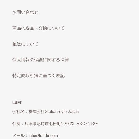
ア
プ
タ
ル
お問い合わせ
イ
の
プ）
香
商品の返品・交換について
【3
り〉
ヶ
月
配送について
プ
レ
個人情報の保護に関する法律
ミ
ア
定
特定商取引法に基づく表記
期
コ
ー
ス】
LUFT
会社名：株式会社Global Style Japan
住所：兵庫県尼崎市七松町1-20-23 AKCビル2F
メール：info@luft-hr.com