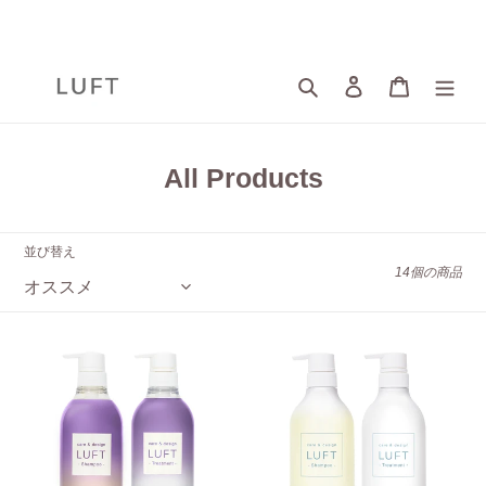
コ
ン
テ
ン
検索
ログイン
カート
ツ
に
ス
キ
コ
All Products
ッ
レ
プ
ク
す
並び替え
る
シ
14個の商品
ョ
ン
ケ
ケ
:
ア
ア
＆
＆
デ
デ
ザ
ザ
イ
イ
ン
ン