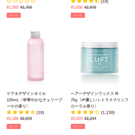
(18)
ト
お
香
ロ
販
¥1,595
通
¥1,760
販
¥1,650
通
¥2,970
詰
う
り
ー
売
常
売
常
替
サ
セール
セール
ラ
価
価
価
価
410mL
ボ
ル
格
格
格
格
-
ン
の
ケ
ヘ
心
の
香
ア
ア
和
香
り
＆
ー
ら
り〉
-
デ
デ
ぐ
ザ
ザ
フ
イ
イ
ロ
ン
ン
ー
オ
ワ
ラ
イ
ッ
ル
ル
ク
の
ケア＆デザインオイル
ヘアーデザインワックス M
120mL〈🌸
ス
香
120mL〈🌸華やかなチェリーブ
70g〈🌱優しいシトラスマリンフ
華
M
り
ーケの香り〉
ローラル香り〉
や
70g〈🌱
(18)
(1,138)
か
優
販
¥2,180
通
¥2,970
販
¥2,035
通
¥2,244
な
し
売
常
売
常
チ
い
セール
セール
価
価
価
価
ェ
シ