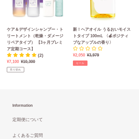
イ
-
ン
う
ス
心
シ
る
ト
と
ャ
お
タ
き
ン
い
イ
め
ケア＆デザインシャンプー・ト
新！ヘアオイル うるおいモイス
プ
モ
プ）
く
リートメント（乾燥・ダメージ
トタイプ 100mL 〈🍎ポジティ
ー・
イ
【3
ホ
リペアタイプ） 【3ヶ月プレミ
ブなアップルの香り〉
ト
ス
ヶ
ワ
ア定期コース】
リ
ト
月
イ
(2)
販
¥2,050
通
¥3,979
ー
タ
プ
ト
売
常
販
¥7,100
通
¥10,300
ト
イ
セール
レ
ム
価
価
売
常
メ
プ
売り切れ
ミ
ス
格
格
価
価
ン
100mL
ア
ク
格
格
ト
〈🍎
定
の
（乾
ポ
期
香
燥・
ジ
コ
り
ダ
テ
ー
Information
メ
ィ
ス】
ー
ブ
定期便について
ジ
な
リ
ア
ペ
ッ
よくあるご質問