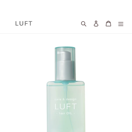
コ
ン
テ
ン
検索
ログイン
カート
ツ
に
ス
キ
ッ
プ
す
る