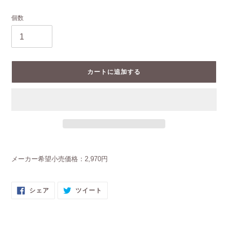
格
格
個数
カートに追加する
カ
ー
メーカー希望小売価格：2,970円
ト
に
商
FACEBOOK
TWITTER
シェア
ツイート
品
で
に
を
シ
投
ェ
稿
追
ア
す
す
る
加
る