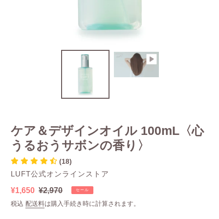
ケア＆デザインオイル 100mL〈心
うるおうサボンの香り〉
(18)
販
LUFT公式オンラインストア
売
販
¥1,650
通
¥2,970
セール
元
売
常
税込
配送料
は購入手続き時に計算されます。
価
価