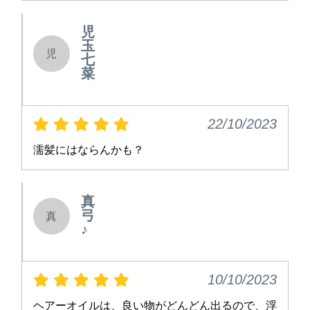
児
玉
児
七
菜
22/10/2023
濡髪にはならんかも？
真
弓
真
♪
10/10/2023
ヘアーオイルは、良い物がどんどん出るので、浮