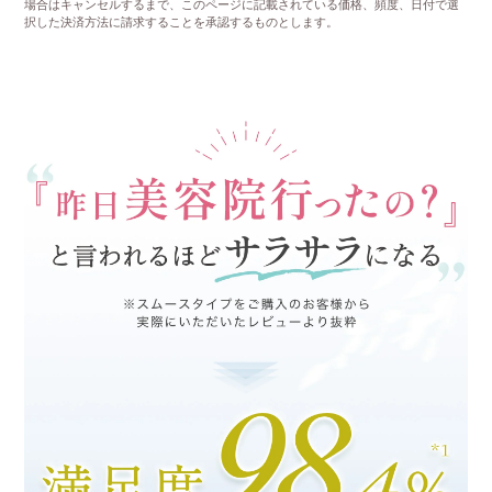
場合はキャンセルするまで、このページに記載されている価格、頻度、日付で選
択した決済方法に請求することを承認するものとします。
カ
ー
ト
に
商
品
を
追
加
す
る