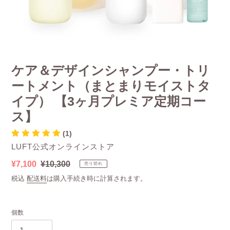
ケア＆デザインシャンプー・トリ
ートメント（まとまりモイストタ
イプ） 【3ヶ月プレミア定期コー
ス】
(1)
販
LUFT公式オンラインストア
売
販
¥7,100
通
¥10,300
売り切れ
元
売
常
税込
配送料
は購入手続き時に計算されます。
価
価
格
格
個数