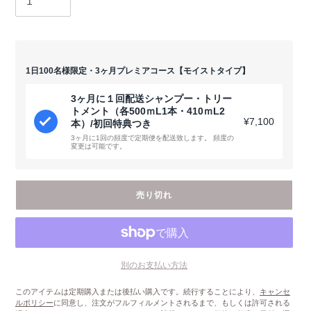
1日100名様限定・3ヶ月プレミアコース【モイストタイプ】
3ヶ月に１回配送シャンプー・トリー
トメント（各500ｍL1本・410ｍL2
¥7,100
本）/初回特典つき
3ヶ月に1回の頻度で定期便を配送致します。 頻度の
変更は可能です。
売り切れ
別のお支払い方法
このアイテムは定期購入または後払い購入です。続行することにより、
キャンセ
ルポリシー
に同意し、注文がフルフィルメントされるまで、もしくは許可される