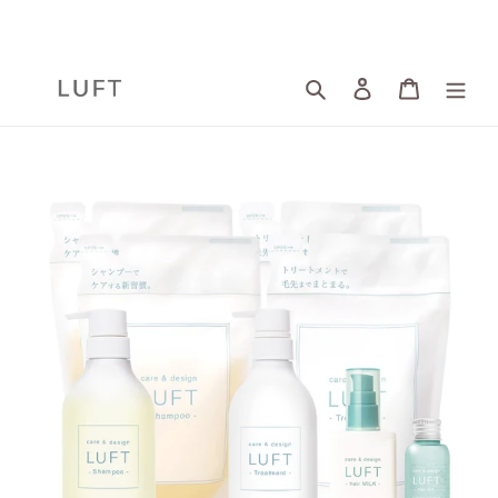
コ
ン
テ
ン
検索
ログイン
カート
ツ
に
ス
キ
ッ
プ
す
る