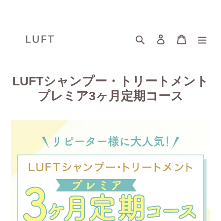
コ
ン
テ
ン
検索
ログイン
カート
ツ
に
ス
キ
LUFTシャンプー・トリートメント
ッ
プレミア3ヶ月定期コース
プ
す
る