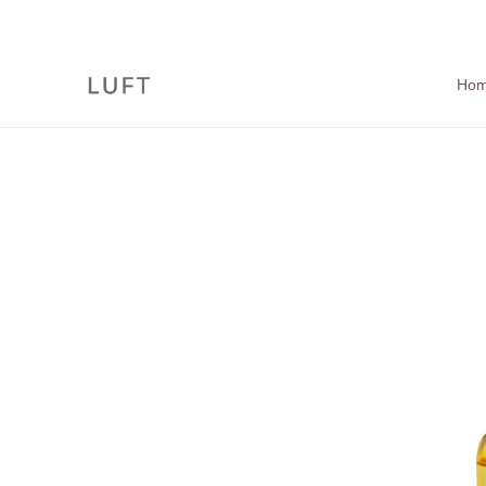
コ
ン
テ
ン
Ho
ツ
に
ス
キ
ッ
プ
す
る