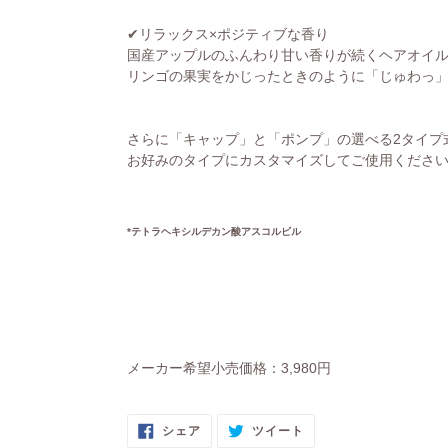
✔リラックス×ポジティブな香り
国産アップルのふんわり甘い香りが続くヘアオイ
リンゴの果実をかじったときのように「じゅわっ
さらに「キャップ」と「ポンプ」の選べる2タイプ
お好みのタイプにカスタマイズしてご使用くださ
*テトラヘキシルデカン酸アスコルビル
メーカー希望小売価格：3,980円
FACEBOOK
TWITTER
シェア
ツイート
で
に