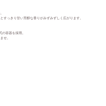
ル。
」とすっきり甘い芳醇な香りがみずみずしく広がります。
式の容器を採用。
いませ。