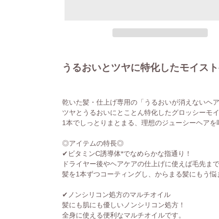
カ
ー
うるおいとツヤに特化したモイスト
ト
に
商
乾いた髪・仕上げ専用の「うるおいが消えないヘ
品
ツヤとうるおいにとことん特化したグロッシーモ
を
1本でしっとりまとまる、理想のジューシーヘアを
追
加
◎アイテムの特長◎
す
✔ビタミンC誘導体*でなめらかな指通り！
る
ドライヤー後やヘアケアの仕上げに使えば毛先ま
髪を1本ずつコーティングし、からまる髪にもう悩
✔ノンシリコン処方のマルチオイル
髪にも肌にも優しいノンシリコン処方！
全身に使える便利なマルチオイルです。