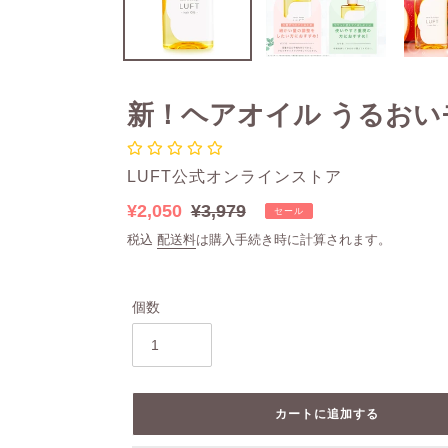
新！ヘアオイル うるおいモ
販
LUFT公式オンラインストア
売
販
¥2,050
通
¥3,979
セール
元
売
常
税込
配送料
は購入手続き時に計算されます。
価
価
格
格
個数
カートに追加する