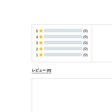
シ
投
ェ
稿
ア
す
す
る
る
(0)
5
(0)
4
(0)
3
(0)
2
(0)
1
すべてのレビュー
レビュー (0)